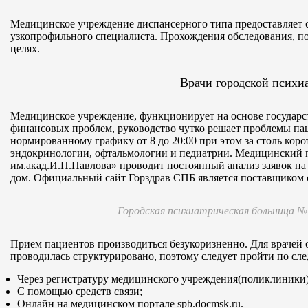
Медицинское учреждение диспансерного типа предоставляет 
узкопрофильного специалиста. Прохождения обследования, по
целях.
Врачи городской психи
Медицинское учреждение, функционирует на основе государст
финансовых проблем, руководство чутко решает проблемы пац
нормированному графику от 8 до 20:00 при этом за столь кор
эндокринологии, офтальмологии и педиатрии. Медицинский 
им.акад.И.П.Павлова» проводит постоянный анализ заявок на 
дом. Официальный сайт Горздрав СПБ является поставщиком 
Городская психиатрическая больница №
Прием пациентов производиться безукоризненно. Для врачей 
проводилась структурировано, поэтому следует пройти по с
Через регистратуру медицинского учреждения(поликлиники)
С помощью средств связи;
Онлайн на медицинском портале spb.docmsk.ru.