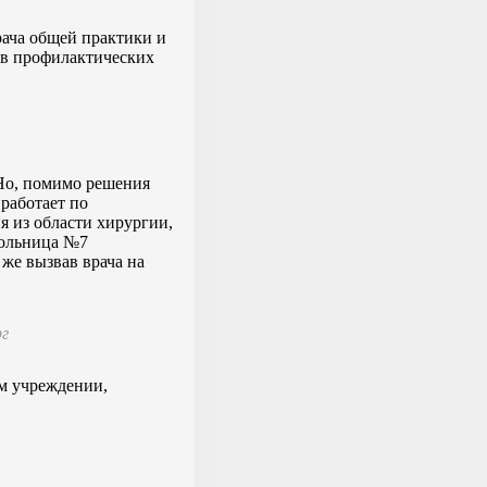
ача общей практики и
 в профилактических
 Но, помимо решения
работает по
я из области хирургии,
больница №7
же вызвав врача на
рг
ом учреждении,