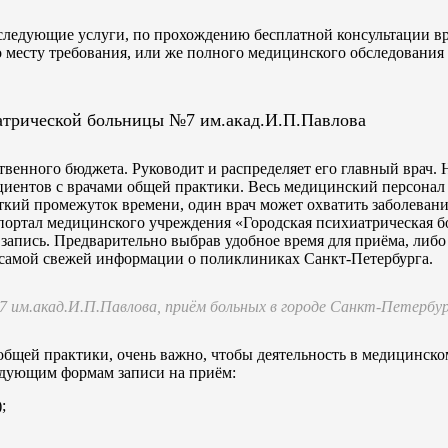
следующие услуги, по прохождению бесплатной консультации вр
 месту требования, или же полного медицинского обследования
атрической больницы №7 им.акад.И.П.Павлова
венного бюджета. Руководит и распределяет его главный врач.
иентов с врачами общей практики. Весь медицинский персонал 
откий промежуток времени, один врач может охватить заболевани
портал медицинского учреждения «Городская психиатрическая 
запись. Предварительно выбрав удобное время для приёма, либо 
самой свежей информации о поликлиниках Санкт-Петербурга.
7 им.акад.И.П.Павлова, приём больных в городе Санкт-Петербу
общей практики, очень важно, чтобы деятельность в медицинск
ледующим формам записи на приём:
;