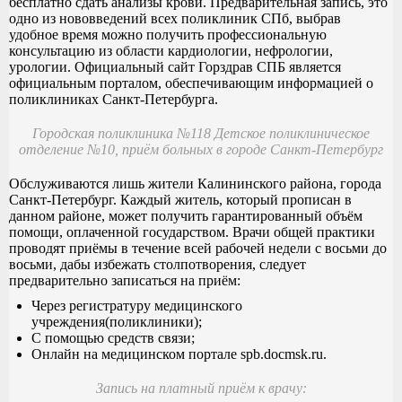
бесплатно сдать анализы крови. Предварительная запись, это
одно из нововведений всех поликлиник СПб, выбрав
удобное время можно получить профессиональную
консультацию из области кардиологии, нефрологии,
урологии. Официальный сайт Горздрав СПБ является
официальным порталом, обеспечивающим информацией о
поликлиниках Санкт-Петербурга.
Городская поликлиника №118 Детское поликлиническое
отделение №10, приём больных в городе Санкт-Петербург
Обслуживаются лишь жители Калининского района, города
Санкт-Петербург. Каждый житель, который прописан в
данном районе, может получить гарантированный объём
помощи, оплаченной государством. Врачи общей практики
проводят приёмы в течение всей рабочей недели с восьми до
восьми, дабы избежать столпотворения, следует
предварительно записаться на приём:
Через регистратуру медицинского
учреждения(поликлиники);
С помощью средств связи;
Онлайн на медицинском портале spb.docmsk.ru.
Запись на платный приём к врачу: