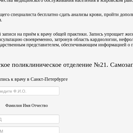
чества медицинского обслуживания населения в Кировском райо
щего специалиста бесплатно сдать анализы крови, пройти допо
.
записи на приём к врачу общей практики. Запись упрощает жиз
ультацию своевременно, затронув область кардиологии, нефрол
ударственным представителем, обеспечивающим информацией о 
кое поликлиническое отделение №21. Самозап
пись к врачу в Санкт-Петербурге
Фамилия Имя Отчество