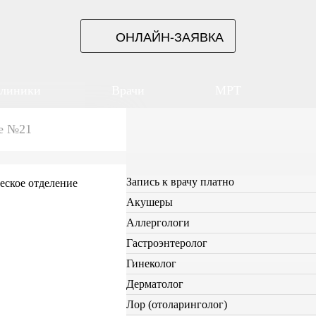
ОНЛАЙН-ЗАЯВКА
линики
Врачи
МРТ
ие №21
Запись к врачу платно
Акушеры
Аллергологи
Гастроэнтеролог
Гинеколог
Дерматолог
Лор (отоларинголог)