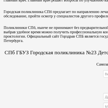
главный врач. Главный врач решает вопросы по улучшению ка
Городская поликлиника СПб предлагает по направлению леча
обследование, пройти осмотр у специалистов другого профиля
Поликлиники СПб, нынче не принимают без предварительной 
выбрав удобное время можно получить профессиональную конс
проктологии. Официальный сайт Горздрав СПБ является гос
Петербурга.
СПб ГБУЗ Городская поликлиника №23 Детс
Самоза