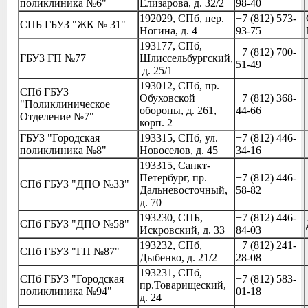
поликлиника №6"
Елизарова, д. 32/2
98-40
192029, СПб, пер.
+7 (812) 573-
СПБ ГБУЗ "ЖК № 31"
Ногина, д. 4
93-75
193177, СПб,
+7 (812) 700-
ГБУЗ
ГП №77
Шлиссельбургский,
51-49
д. 25/1
193012, СПб, пр.
СПб ГБУЗ
Обуховской
+7 (812) 368-
"Поликлиническое
обороны, д. 261,
44-66
Отделение №7"
корп. 2
ГБУЗ "Городская
193315, СПб, ул.
+7 (812) 446-
поликлиника №8"
Новоселов, д. 45
34-16
193315, Санкт-
Петербург, пр.
+7 (812) 446-
СПб ГБУЗ "ДПО №33"
Дальневосточный,
58-82
д. 70
193230, СПБ,
+7 (812) 446-
СПб ГБУЗ "ДПО №58"
Искровский, д. 33
84-03
193232, СПб,
+7 (812) 241-
СПб ГБУЗ "ГП №87"
Дыбенко, д. 21/2
28-08
193231, СПб,
СПб ГБУЗ "Городская
+7 (812) 583-
пр.Товарищеский,
поликлиника №94"
01-18
д. 24