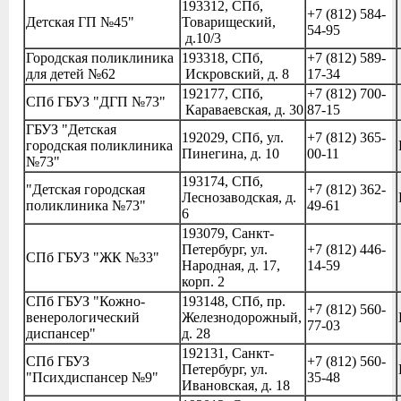
193312, СПб,
+7 (812) 584-
Детская ГП №45"
Товарищеский,
54-95
д.10/3
Городская поликлиника
193318, СПб,
+7 (812) 589-
для детей №62
Искровский, д. 8
17-34
192177, СПб,
+7 (812) 700-
СПб ГБУЗ "ДГП №73"
Караваевская, д. 30
87-15
ГБУЗ "Детская
192029, СПб, ул.
+7 (812) 365-
городская поликлиника
Пинегина, д. 10
00-11
№73"
193174, СПб,
"Детская городская
+7 (812) 362-
Леснозаводская, д.
поликлиника №73"
49-61
6
193079, Санкт-
Петербург, ул.
+7 (812) 446-
СПб ГБУЗ "ЖК №33"
Народная, д. 17,
14-59
корп. 2
СПб ГБУЗ "Кожно-
193148, СПб, пр.
+7 (812) 560-
венерологический
Железнодорожный,
77-03
диспансер"
д. 28
192131, Санкт-
СПб ГБУЗ
+7 (812) 560-
Петербург, ул.
"Психдиспансер №9"
35-48
Ивановская, д. 18