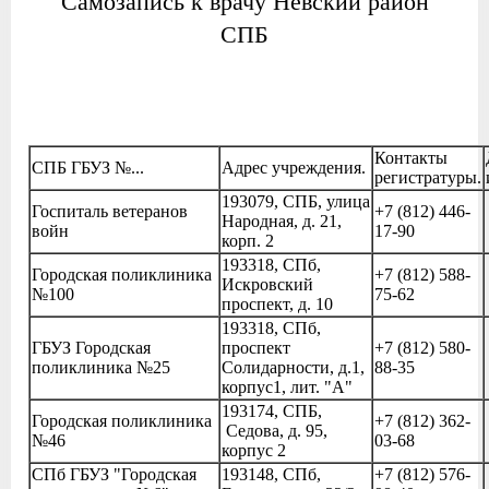
Самозапись к врачу Невский район
СПБ
Контакты
СПБ ГБУЗ №...
Адрес учреждения.
регистратуры.
193079, СПБ, улица
Госпиталь ветеранов
+7 (812) 446-
Народная, д. 21,
войн
17-90
корп. 2
193318, СПб,
Городская поликлиника
+7 (812) 588-
Искровский
№100
75-62
проспект, д. 10
193318, СПб,
ГБУЗ
Городская
проспект
+7 (812) 580-
поликлиника №25
Солидарности, д.1,
88-35
корпус1, лит. "А"
193174, СПБ,
Городская поликлиника
+7 (812) 362-
Седова, д. 95,
№46
03-68
корпус 2
СПб ГБУЗ "Городская
193148, СПб,
+7 (812) 576-