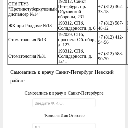
192012, Санкт-
СПб ГБУЗ
Петербург, пр.
+7 (812) 362-
"Противотуберкулезный
Обуховской
33-18
диспансер №14"
обороны, 231
193312, СПб,
+7 (812) 587-
ЖК при Роддоме №18
Солидарности, д. 6
48-12
192029, СПб,
+7 (812) 412-
Стоматология №13
проспект Об. обор.,
54-56
д. 123
193312, СПб,
+7 (812) 588-
Стоматология №31
Солидарности, д.
90-70
12/ 1
Самозапись к врачу Санкт-Петербург Невский
район:
Самозапись к врачу в Санкт-Петербурге
Фамилия Имя Отчество