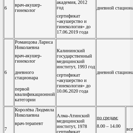
академия, 2012
врач-акушер-
год
6
дневной стацион
гинеколог
сертификат
«акушерство и
гинекология» до
17.06.2019 года
Романцова Лариса
Николаевна
Калининский
врач-акушер-
государственный
гинеколог
медицинский
институт, 1993 год
6
дневного
дневной стацион
сертификат
стационара
«акушерство и
гинекология» до
первой
10.06.2020 года
квалификационной
категории
Королёва Людмила
Николаевна
Алма-Атинский
по средам:
медицинский
врач-терапевт
8.00 – 14.00
институт, 1978
7
все
сертификат