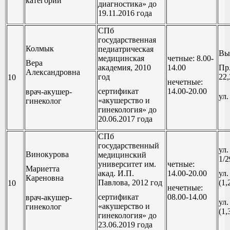
категории
диагностика» до
19.11.2016 года
СПб
государственная
Колмык
педиатрическая
Выб
медицинская
четные: 8.00-
Вера
академия, 2010
14.00
Пр
Александровна
год
22,
10
нечетные:
сертификат
14.00-20.00
врач-акушер-
ул
«акушерство и
гинеколог
гинекология» до
20.06.2017 года
СПб
государственный
ул
Винокурова
медицинский
1/2
университет им.
четные:
Мариетта
акад. И.П.
14.00-20.00
ул.
Кареновна
Павлова, 2012 год
(1,
10
нечетные:
сертификат
08.00-14.00
врач-акушер-
ул.
«акушерство и
гинеколог
(1,
гинекология» до
23.06.2019 года