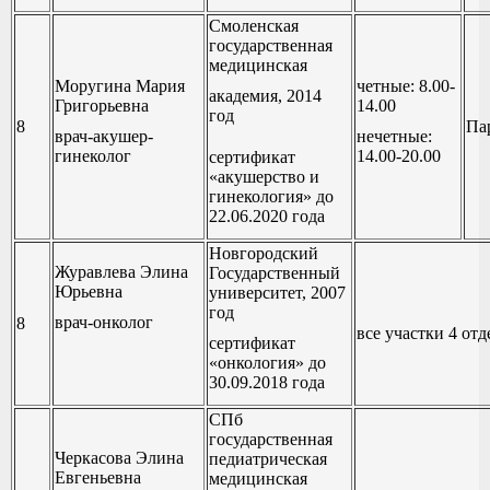
Смоленская
государственная
медицинская
Моругина Мария
четные: 8.00-
академия, 2014
Григорьевна
14.00
год
8
Па
врач-акушер-
нечетные:
гинеколог
14.00-20.00
сертификат
«акушерство и
гинекология» до
22.06.2020 года
Новгородский
Журавлева Элина
Государственный
Юрьевна
университет, 2007
год
врач-онколог
8
все участки 4 от
сертификат
«онкология» до
30.09.2018 года
СПб
государственная
Черкасова Элина
педиатрическая
Евгеньевна
медицинская