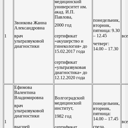
медицинский
университет им.
акад. И.П.
Павлова,
понедельник,
Звонкова Жанна
2000 год
вторник,
Александровна
пятница: 9.30
– 12.45
1
врач
сертификат
все
ультразвуковой
«акушерство и
четверг:
диагностики
гинекология» до
14.00 – 17.30
15.02.2017 года
сертификат
«ультразвуковая
диагностика» до
12.12.2020 года
Ефимова
Валентина
Владимировна
Волгоградский
медицинский
понедельник,
врач
институт,
вторник,
ультразвуковой
пятница:
диагностики
1982 год
14.00 – 17.45
1
все
высшей
среда,
сертификат