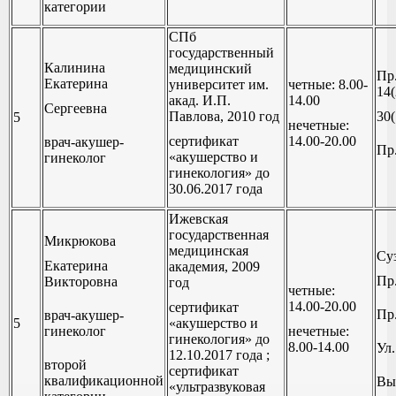
категории
СПб
государственный
Калинина
медицинский
Пр
Екатерина
университет им.
четные: 8.00-
14(
акад. И.П.
14.00
Сергеевна
Павлова, 2010 год
30(
5
нечетные:
сертификат
14.00-20.00
врач-акушер-
Пр
«акушерство и
гинеколог
гинекология» до
30.06.2017 года
Ижевская
государственная
Микрюкова
медицинская
Суз
Екатерина
академия, 2009
Пр
Викторовна
год
четные:
14.00-20.00
сертификат
Пр.
врач-акушер-
5
«акушерство и
гинеколог
нечетные:
гинекология» до
8.00-14.00
Ул.
12.10.2017 года ;
второй
сертификат
квалификационной
Вы
«ультразвуковая