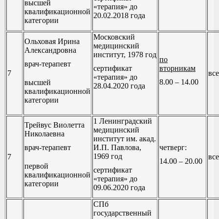
высшей
«терапия» до
квалификационной
20.02.2018 года
категории
Московский
Ольховая Ирина
медицинский
Александровна
институт, 1978 год
по
врач-терапевт
сертификат
вторникам
7
все
«терапия» до
8.00 – 14.00
высшей
28.04.2020 года
квалификационной
категории
1 Ленинградский
Трейвус Виолетта
медицинский
Николаевна
институт им. акад.
врач-терапевт
И.П. Павлова,
четверг:
1969 год
7
все
14.00 – 20.00
первой
сертификат
квалификационной
«терапия» до
категории
09.06.2020 года
СПб
государственный