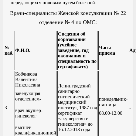
передающихся половым путем болезней.
Врачи-специалисты Женской консультации № 22
отделение № 4 по ОМС:
Сведения об
образовании
(учебное
№
Часы
Ф.И.О.
заведение, год
Ад
каб.
приема
окончания и
специальность по
сертификату)
Кобчикова
Валентина
Николаевна
Ленинградский
санитарно-
заведующая
гигиенический
отделением-
понедельник-
медицинский
пятница
3
институт, 1987 год
-
врач-акушер-
сертификат
08.00-12.00
гинеколог
«акушерство и
гинекология» до
высшей
16.12.2018 года
квалификационной